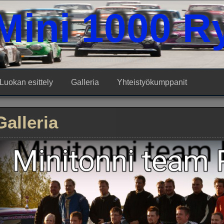
Mini 1000 R
Vain muutaman mutkan tähden
Luokan esittely
Galleria
Yhteistyökumppanit
Galleria