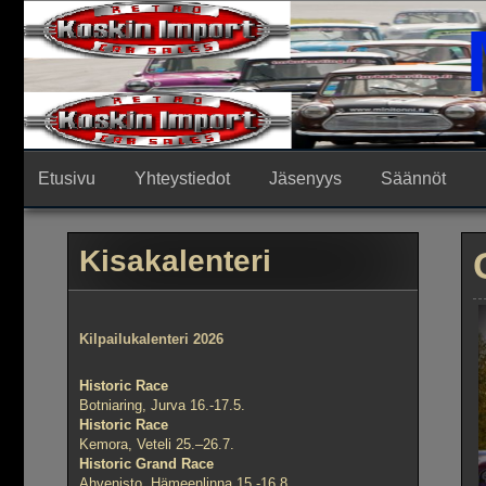
Skip
to
content
Etusivu
Yhteystiedot
Jäsenyys
Säännöt
Kisakalenteri
Kilpailukalenteri 2026
Historic Race
Botniaring, Jurva 16.-17.5.
Historic Race
Kemora, Veteli 25.–26.7.
Historic Grand Race
Ahvenisto, Hämeenlinna 15.-16.8.