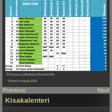
Elokuussa jatketaan Ahvenistolla.
Posted in
Kausi 2025
Artikkelien
Previous
Next
selaus
Kisakalenteri