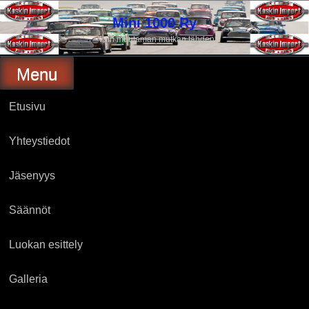
Skip
to
Mini 1000 Ry
content
Vain muutaman mutkan tähden
Menu
Etusivu
Yhteystiedot
Jäsenyys
Säännöt
Luokan esittely
Galleria