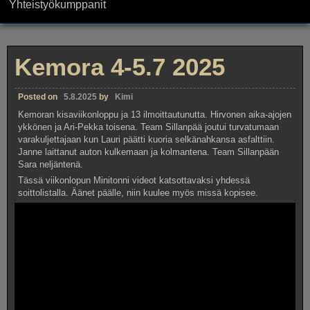
Yhteistyökumppanit
Kemora 4-5.7 2025
Posted on
5.8.2025
by
Kimi
Kemoran kisaviikonloppu ja 13 ilmoittautunutta. Hirvonen aika-ajojen
ykkönen ja Ari-Pekka toisena. Team Sillanpää joutui turvatumaan
varakuljettajaan kun Lauri päätti kuoria selkänahkansa asfalttiin.
Janne laittanut auton kulkemaan ja kolmantena. Team Sillanpään
Sara neljäntenä.
Tässä viikonlopun Minitonni videot katsottavaksi yhdessä
soittolistalla. Äänet päälle, niin kuulee myös missä kopisee.