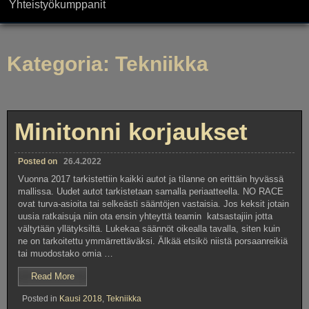
Yhteistyökumppanit
Kategoria:
Tekniikka
Minitonni korjaukset
Posted on
26.4.2022
Vuonna 2017 tarkistettiin kaikki autot ja tilanne on erittäin hyvässä
mallissa. Uudet autot tarkistetaan samalla periaatteella. NO RACE
ovat turva-asioita tai selkeästi sääntöjen vastaisia. Jos keksit jotain
uusia ratkaisuja niin ota ensin yhteyttä teamin katsastajiin jotta
vältytään yllätyksiltä. Lukekaa säännöt oikealla tavalla, siten kuin
ne on tarkoitettu ymmärrettäväksi. Älkää etsikö niistä porsaanreikiä
tai muodostako omia …
”Minitonni
Read More
korjaukset”
Posted in
Kausi 2018
,
Tekniikka