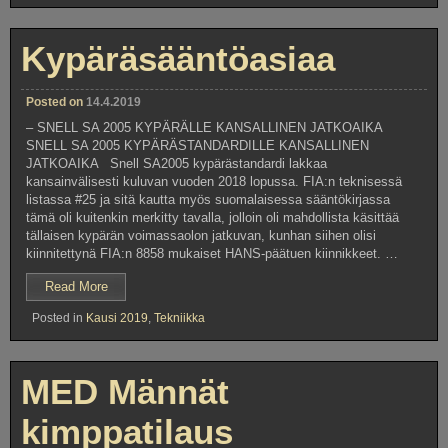
Kypäräsääntöasiaa
Posted on
14.4.2019
– SNELL SA 2005 KYPÄRÄLLE KANSALLINEN JATKOAIKA
SNELL SA 2005 KYPÄRÄSTANDARDILLE KANSALLINEN
JATKOAIKA Snell SA2005 kypärästandardi lakkaa
kansainvälisesti kuluvan vuoden 2018 lopussa. FIA:n teknisessä
listassa #25 ja sitä kautta myös suomalaisessa sääntökirjassa
tämä oli kuitenkin merkitty tavalla, jolloin oli mahdollista käsittää
tällaisen kypärän voimassaolon jatkuvan, kunhan siihen olisi
kiinnitettynä FIA:n 8858 mukaiset HANS-päätuen kiinnikkeet. …
”Kypäräsääntöasiaa”
Read More
Posted in
Kausi 2019
,
Tekniikka
MED Männät
kimppatilaus