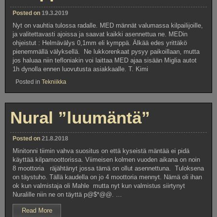
Posted on
19.3.2019
Nyt on vauhtia tulossa radalle. MED männät valumassa kilpailijoille,
ja valitettavasti ajoissa ja saavat kaikki asennettua ne. MEDin
ohjeistut : Helmävälys 0,1mm eli kymppä. Älkää edes yrittäkö
pienemmällä välyksellä. Ne lukkorenkaat pysyy paikoillaan, mutta
jos haluaa niin tefloniakin voi laittaa MED ajaa sisään Miglia autot
1h dynolla ennen luovutusta asiakkaalle. T. Kimi
Posted in
Tekniikka
Nural ”luumäntä”
Posted on
21.8.2018
Minitonni tiimin vahva suositus on että kyseistä mäntää ei pidä
käyttää kilpamoottorissa. Viimeisen kolmen vuoden aikana on noin
8 moottoria räjähtänyt jossa tämä on ollut asennettuna. Tuloksena
on täystuho. Tällä kaudella on jo 4 moottoria mennyt. Nämä oli ihan
ok kun valmistaja oli Mahle mutta nyt kun valmistus siirtynyt
Nuralille niin ne on täyttä p@$*@@. …
”Nural
Read More