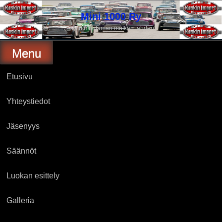
Skip
to
Mini 1000 Ry
content
Vain muutaman mutkan tähden
Menu
Etusivu
Yhteystiedot
Jäsenyys
Säännöt
Luokan esittely
Galleria