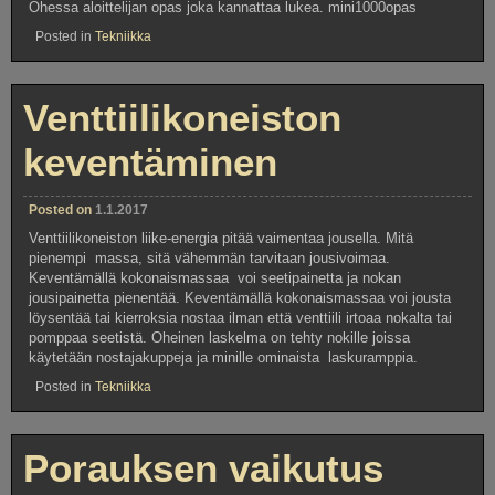
Ohessa aloittelijan opas joka kannattaa lukea. mini1000opas
Posted in
Tekniikka
Venttiilikoneiston
keventäminen
Posted on
1.1.2017
Venttiilikoneiston liike-energia pitää vaimentaa jousella. Mitä
pienempi massa, sitä vähemmän tarvitaan jousivoimaa.
Keventämällä kokonaismassaa voi seetipainetta ja nokan
jousipainetta pienentää. Keventämällä kokonaismassaa voi jousta
löysentää tai kierroksia nostaa ilman että venttiili irtoaa nokalta tai
pomppaa seetistä. Oheinen laskelma on tehty nokille joissa
käytetään nostajakuppeja ja minille ominaista laskuramppia.
Posted in
Tekniikka
Porauksen vaikutus