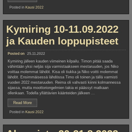
Cup
Posted in
Kausi 2022
kuljettajien
parhaat
ajat”
Kymiring 10-11.09.2022
ja Kauden loppupisteet
Posted on
25.11.2022
Kymiring jälleen kauden viimeinen kilpailu. Timon pitää saada
vähintään yksi neljäs sija varmistaakseen mestaruuden, jos Niko
voittaa molemmat lähdöt. Kisa oli tiukka ja Niko voitti molemmat
lähdöt. Ensimmäisessä lähdössa Timo oli toinen ja tällä varmisti
vuoden 2022 mestaruuden. Reima oli vahvasti kiinni kolmannessa
sijassa, mutta moottoriongelmien takia ei päässyt matkaan
ollenkaan. Todella yllättävien käänteiden jälkeen …
”Kymiring
Read More
10-
Posted in
Kausi 2022
11.09.2022
ja
Kauden
loppupisteet”