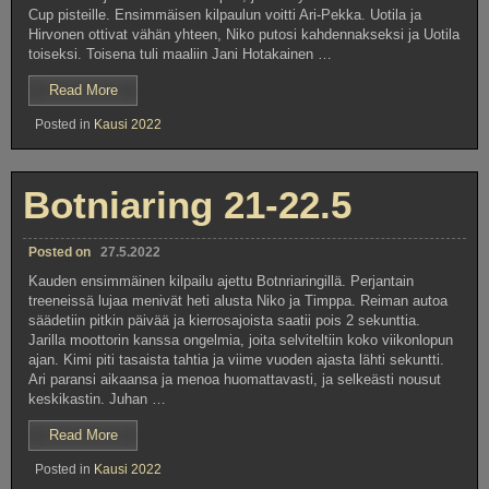
Cup pisteille. Ensimmäisen kilpaulun voitti Ari-Pekka. Uotila ja
Hirvonen ottivat vähän yhteen, Niko putosi kahdennakseksi ja Uotila
toiseksi. Toisena tuli maaliin Jani Hotakainen …
”Kemora
Read More
2-
Posted in
Kausi 2022
3.7.2022”
Botniaring 21-22.5
Posted on
27.5.2022
Kauden ensimmäinen kilpailu ajettu Botnriaringillä. Perjantain
treeneissä lujaa menivät heti alusta Niko ja Timppa. Reiman autoa
säädetiin pitkin päivää ja kierrosajoista saatii pois 2 sekunttia.
Jarilla moottorin kanssa ongelmia, joita selviteltiin koko viikonlopun
ajan. Kimi piti tasaista tahtia ja viime vuoden ajasta lähti sekuntti.
Ari paransi aikaansa ja menoa huomattavasti, ja selkeästi nousut
keskikastin. Juhan …
”Botniaring
Read More
21-
Posted in
Kausi 2022
22.5”