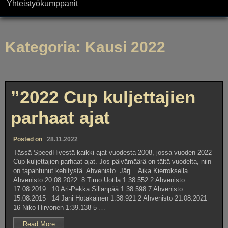
Yhteistyökumppanit
Kategoria:
Kausi 2022
”2022 Cup kuljettajien
parhaat ajat
Posted on
28.11.2022
Tässä SpeedHivestä kaikki ajat vuodesta 2008, jossa vuoden 2022
Cup kuljettajien parhaat ajat. Jos päivämäärä on tältä vuodelta, niin
on tapahtunut kehitystä. Ahvenisto Järj. Aika Kierroksella
Ahvenisto 20.08.2022 8 Timo Uotila 1:38.552 2 Ahvenisto
17.08.2019 10 Ari-Pekka Sillanpää 1:38.598 7 Ahvenisto
15.08.2015 14 Jani Hotakainen 1:38.921 2 Ahvenisto 21.08.2021
16 Niko Hirvonen 1:39.138 5 …
””2022
Read More