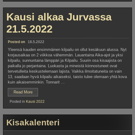
Kausi alkaa Jurvassa
21.5.2022
Posted on
18.5.2022
Yleensä kauden ensimmäinen kilpailu on ollut kesäkuun alussa. Nyt
korjausaikaa on 2 viikkoa vähemmän. Lauantaina Aika-ajot ja yksi
kilpailu, sunnuntaina lämppäri ja Kilpailu. Suurin osa kisaajista on
paikalla jo perjantaina. Luokasta ja mineistä kiinnostuneet ovat
tervetulleita keskustelemaan lajista. Vaikka ilmoitatuneita on vain
13, saadaan hyvä kilpailu aikaiseksi, taisto tulee olemaan yhtä kova
kuin aikaisemminkin. Tonnarit …
”Kausi
Read More
alkaa
Posted in
Kausi 2022
Jurvassa
21.5.2022”
Kisakalenteri