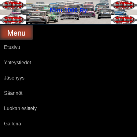
Skip
to
Mini 1000 Ry
content
Vain muutaman mutkan tähden
Menu
Etusivu
Yhteystiedot
Jäsenyys
Säännöt
Luokan esittely
Galleria