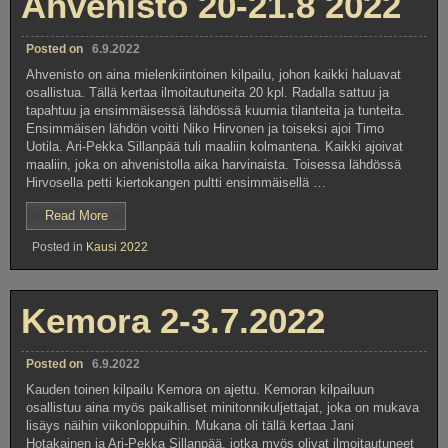
Ahvenisto 20-21.8 2022
Posted on
6.9.2022
Ahvenisto on aina mielenkiintoinen kilpailu, johon kaikki haluavat
osallistua. Tällä kertaa ilmoitautuneita 20 kpl. Radalla sattuu ja
tapahtuu ja ensimmäisessä lähdössä kuumia tilanteita ja tunteita.
Ensimmäisen lähdön voitti Niko Hirvonen ja toiseksi ajoi Timo
Uotila. Ari-Pekka Sillanpää tuli maaliin kolmantena. Kaikki ajoivat
maaliin, joka on ahvenistolla aika harvinaista. Toisessa lähdössä
Hirvosella petti kiertokangen pultti ensimmäisellä …
”Ahvenisto
Read More
20-
Posted in
Kausi 2022
21.8
2022”
Kemora 2-3.7.2022
Posted on
6.9.2022
Kauden toinen kilpailu Kemora on ajettu. Kemoran kilpailuun
osallistuu aina myös paikalliset minitonnikuljettajat, joka on mukava
lisäys näihin viikonloppuihin. Mukana oli tällä kertaa Jani
Hotakainen ja Ari-Pekka Sillanpää, jotka myös olivat ilmoitautuneet