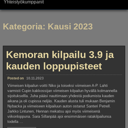
Yhteistyökumppanit
Kategoria:
Kausi 2023
Kemoran kilpailu 3.9 ja
kauden loppupisteet
Posted on
10.11.2023
Viimeisen kilpailun voitti Niko ja toiseksi viimeisen A-P. Lahti
varmisti Cupin kakkossijan viimeisen kilpailun hyvällä kolmannella
sijoituksellla. Juha pääsi nauttimaan yhdestä podiumista kauden
aikana ja oli cupissa neljäs. Kauden alusta tuli mukaan Benjamin
Nybacka ja viimeiseen kilpailuun auton ostanut Santeri Petrell.
Jarkko Lintunen, Hennan mekatsu ajoi myös viimeisenä
viikonloppuna. Sara Sillanpää ajoi ensimmäisen ratakilpailunsa
todella …