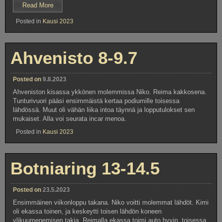
”Kemoran
Read More
kilpailu
Posted in
Kausi 2023
3.9
ja
kauden
loppupisteet”
Ahvenisto 8-9.7
Posted on
9.8.2023
Ahveniston kisassa ykkönen molemmissa Niko. Reima kakkosena.
Tunturivuori pääsi ensimmäistä kertaa podiumille toisessa
lähdössä. Muut oli vähän liika intoa täynnä ja lopputulokset sen
mukaiset. Alla voi seurata incar menoa.
Posted in
Kausi 2023
Botniaring 13-14.5
Posted on
23.5.2023
Ensimmäinen viikonloppu takana. Niko voitti molemmat lähdöt. Kimi
oli ekassa toinen, ja keskeytti toisen lähdön koneen
ylikuumenemisen takia. Reimalla ekassa toimi auto hyvin, toisessa