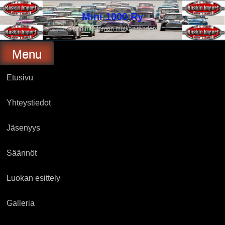
Skip
to
Mini 1000 Ry
content
Vain muutaman mutkan tähden
Menu
Etusivu
Yhteystiedot
Jäsenyys
Säännöt
Luokan esittely
Galleria