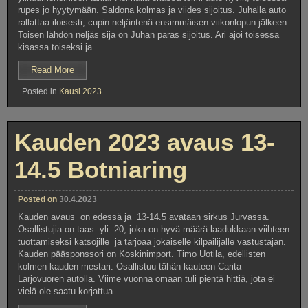
rupes jo hyytymään. Saldona kolmas ja viides sijoitus. Juhalla auto
rallattaa iloisesti, cupin neljäntenä ensimmäisen viikonlopun jälkeen.
Toisen lähdön neljäs sija on Juhan paras sijoitus. Ari ajoi toisessa
kisassa toiseksi ja …
”Botniaring
Read More
13-
Posted in
Kausi 2023
14.5”
Kauden 2023 avaus 13-
14.5 Botniaring
Posted on
30.4.2023
Kauden avaus on edessä ja 13-14.5 avataan sirkus Jurvassa.
Osallistujia on taas yli 20, joka on hyvä määrä laadukkaan viihteen
tuottamiseksi katsojille ja tarjoaa jokaiselle kilpailijalle vastustajan.
Kauden pääsponssori on Koskinimport. Timo Uotila, edellisten
kolmen kauden mestari. Osallistuu tähän kauteen Carita
Larjovuoren autolla. Viime vuonna omaan tuli pientä hittiä, jota ei
vielä ole saatu korjattua. …