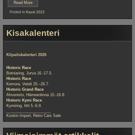
”Kauden
Read More
2023
Posted in
Kausi 2023
avaus
13-
14.5
Botniaring”
Kisakalenteri
Kilpailukalenteri 2026
Historic Race
Botniaring, Jurva 16.-17.5.
Historic Race
Kemora, Veteli 25.–26.7.
Historic Grand Race
Ahvenisto, Hämeenlinna 15.-16.8.
Historic Kymi Race
Kymiring, Iitti 5.-6.9.
_____________________
Koskin Import, Retro Cars Sale