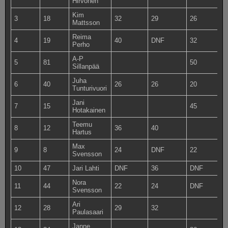
Hirvonen
Kim
3
18
32
29
26
2
Mattsson
Reima
4
19
40
DNF
32
3
Perho
A-P
5
81
50
4
Sillanpää
Juha
6
40
26
26
20
1
Tunturivuori
Jani
7
15
45
3
Hotakainen
Teemu
8
12
36
40
Hartus
Max
9
8
24
DNF
22
2
Svensson
10
47
Jari Lahti
DNF
36
DNF
2
Nora
11
44
22
24
DNF
1
Svensson
Ari
12
28
29
32
Paulasaari
Janne