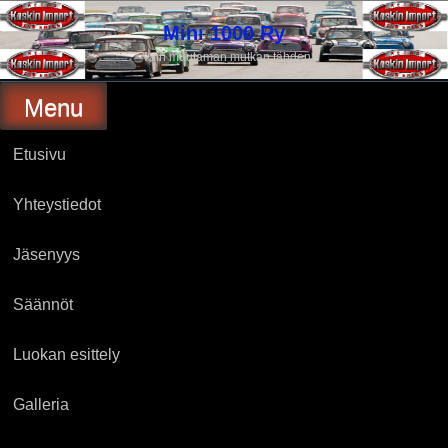
Skip
to
Mini 1000 Ry
content
Vain muutaman mutkan tähden
Menu
Etusivu
Yhteystiedot
Jäsenyys
Säännöt
Luokan esittely
Galleria