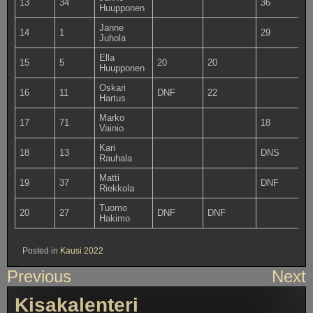
13
34
36
2
Huupponen
Janne
14
1
29
2
Juhola
Ella
15
5
20
20
Huupponen
Oskari
16
11
DNF
22
Hartus
Marko
17
71
18
Vainio
Kari
18
13
DNS
1
Rauhala
Matti
19
37
DNF
1
Riekkola
Tuomo
20
27
DNF
DNF
Hakimo
Posted in
Kausi 2022
Artikkelien
Previous
Next
selaus
Kisakalenteri