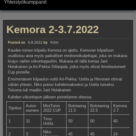
Yhteistyökumppanit
Kemora 2-3.7.2022
Posted on
6.9.2022
by
Kimi
Kauden toinen kilpailu Kemora on ajettu. Kemoran kilpailuun
osallistuu aina myös paikalliset minitonnikuljettajat, joka on mukava
lisäys näihin viikonloppuihin. Mukana oli tällä kertaa Jani
Hotakainen ja Ari-Pekka Sillanpää, jotka myös olivat ilmoitautuneet
Cup pisteille.
Ensimmäisen kilpaulun voitti Ari-Pekka. Uotila ja Hirvonen ottivat
vähän yhteen, Niko putosi kahdennakseksi ja Uotila toiseksi.
Toisena tuli maaliin Jani Hotakainen
Kahden viikonlopun jälkeen pistetilanne ohessa.
Auton
MiniTonni
Botniaring
Botniarring
Kemora
K
Sijoitus
numero
2022 CUP
21.5
22.5
2.7
3
Timo
1
31
50
50
40
4
Uotila
Niko
2
3
45
45
24
5