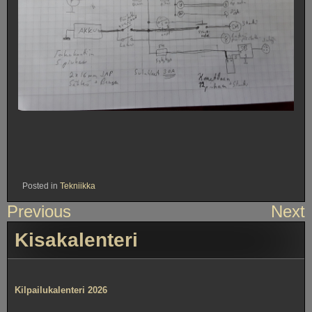
Posted in
Tekniikka
Artikkelien
Previous
Next
selaus
Kisakalenteri
Kilpailukalenteri 2026