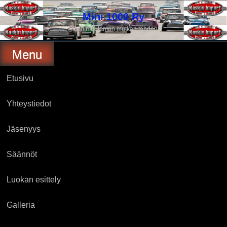
Skip
to
Mini 1000 Ry
content
Vain muutaman mutkan tähden
Menu
Etusivu
Yhteystiedot
Jäsenyys
Säännöt
Luokan esittely
Galleria