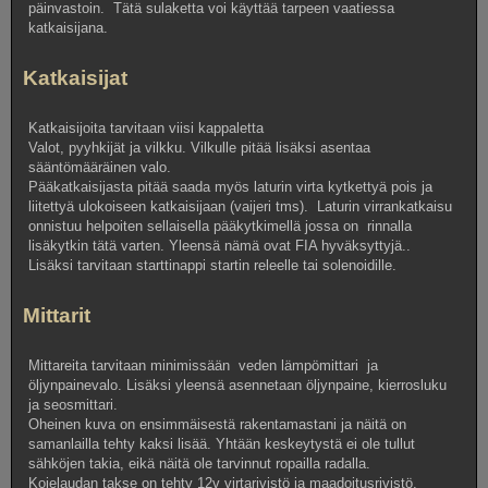
päinvastoin. Tätä sulaketta voi käyttää tarpeen vaatiessa
katkaisijana.
Katkaisijat
Katkaisijoita tarvitaan viisi kappaletta
Valot, pyyhkijät ja vilkku. Vilkulle pitää lisäksi asentaa
sääntömääräinen valo.
Pääkatkaisijasta pitää saada myös laturin virta kytkettyä pois ja
liitettyä ulokoiseen katkaisijaan (vaijeri tms). Laturin virrankatkaisu
onnistuu helpoiten sellaisella pääkytkimellä jossa on rinnalla
lisäkytkin tätä varten. Yleensä nämä ovat FIA hyväksyttyjä..
Lisäksi tarvitaan starttinappi startin releelle tai solenoidille.
Mittarit
Mittareita tarvitaan minimissään veden lämpömittari ja
öljynpainevalo. Lisäksi yleensä asennetaan öljynpaine, kierrosluku
ja seosmittari.
Oheinen kuva on ensimmäisestä rakentamastani ja näitä on
samanlailla tehty kaksi lisää. Yhtään keskeytystä ei ole tullut
sähköjen takia, eikä näitä ole tarvinnut ropailla radalla.
Kojelaudan takse on tehty 12v virtarivistö ja maadoitusrivistö.