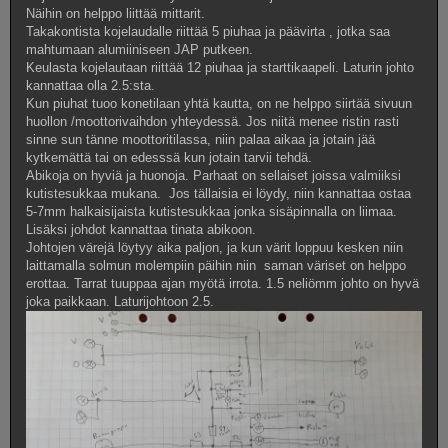
Näihin on helppo liittää mittarit.
Takakontista kojelaudalle riittää 5 piuhaa ja päävirta , jotka saa
mahtumaan alumiiniseen JAP putkeen.
Keulasta kojelautaan riittää 12 piuhaa ja starttikaapeli. Laturin johto
kannattaa olla 2.5:sta.
Kun piuhat tuoo konetilaan yhtä kautta, on ne helppo siirtää sivuun
huollon /moottorivaihdon yhteydessä. Jos niitä menee ristin rasti
sinne sun tänne moottoritilassa, niin palaa aikaa ja jotain jää
kytkemättä tai on edesssä kun jotain tarvii tehdä.
Abikoja on hyviä ja huonoja. Parhaat on sellaiset joissa valmiiksi
kutistesukkaa mukana. Jos tällaisia ei löydy, niin kannattaa ostaa
5-7mm halkaisijaista kutistesukkaa jonka sisäpinnalla on liimaa.
Lisäksi johdot kannattaa tinata abikoon.
Johtojen värejä löytyy aika paljon, ja kun värit loppuu kesken niin
laittamalla solmun molempiin päihin niin saman väriset on helppo
erottaa. Tarrat tuuppaa ajan myötä irrota. 1.5 neliömm johto on hyvä
joka paikkaan. Laturijohtoon 2.5.