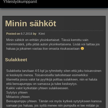
Yhteistyökumppanit
Minin sähköt
Posted on
9.7.2018
by
Kimi
Minin sähköt on erittäin yksinkertaiset. Tässä kerrottu vain
minimimäärä, jolla pitää auton yksinkertaisena. Lisää voi laittaa jos
haluaa ja jokainen vastaa itse omasta risukasastaan
Sulakkeet
Sulakkeita tarvitaan 4-5 kpl ja ryhmitetty siten että joku toisarvoinen
ei keskeytä menoa. Toisarvoisella tarkoitetaan esimerkiksi
tilannetta jossa valot tai pyyhkijä polttaa sulakkeen, niin ei haluta
että bensapumppu on samassa ja tulee keskeytys.
Kaikki valot kytketään yhteen sulakkeeseen.
Sytytys yhteen
Mittaristo yhteen
Bensapumppu yhteen. Tämän voi myös kytkeä sytytykseen kanssa
samaan jos haluaa, jos syttä menee niin pumpulla ei tee mitään ja