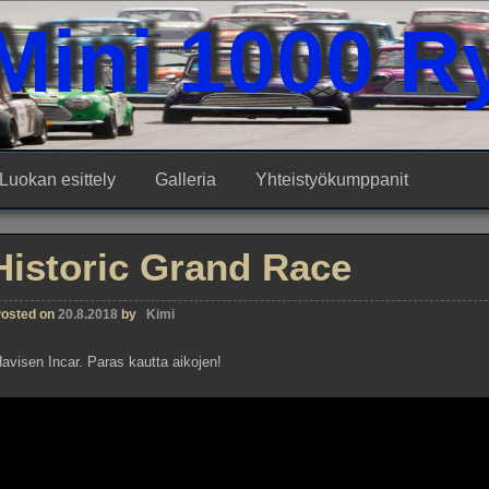
Mini 1000 R
Vain muutaman mutkan tähden
Luokan esittely
Galleria
Yhteistyökumppanit
Historic Grand Race
osted on
20.8.2018
by
Kimi
avisen Incar. Paras kautta aikojen!