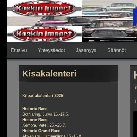
Skip
to
content
Etusivu
Yhteystiedot
Jäsenyys
Säännöt
Kisakalenteri
P
Kilpailukalenteri 2026
H
Historic Race
Botniaring, Jurva 16.-17.5.
Historic Race
Kemora, Veteli 25.–26.7.
Historic Grand Race
Ahvenisto, Hämeenlinna 15.-16.8.