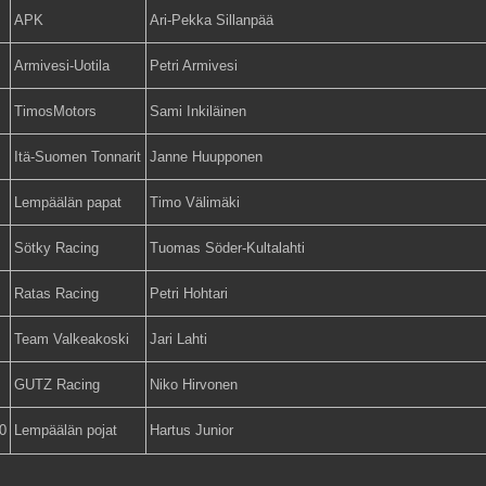
APK
Ari-Pekka Sillanpää
Armivesi-Uotila
Petri Armivesi
TimosMotors
Sami Inkiläinen
Itä-Suomen Tonnarit
Janne Huupponen
Lempäälän papat
Timo Välimäki
Sötky Racing
Tuomas Söder-Kultalahti
Ratas Racing
Petri Hohtari
Team Valkeakoski
Jari Lahti
GUTZ Racing
Niko Hirvonen
0
Lempäälän pojat
Hartus Junior