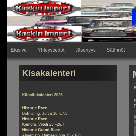
Skip
to
content
Etusivu
Yhteystiedot
Jäsenyys
Säännöt
Kisakalenteri
P
Kilpailukalenteri 2026
K
P
Historic Race
T
Botniaring, Jurva 16.-17.5.
j
Historic Race
Kemora, Veteli 25.–26.7.
Historic Grand Race
Ahvenisto, Hämeenlinna 15.-16.8.