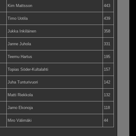
Kim Mattsson
443
Timo Uotila
439
Jukka Inkiläinen
358
Janne Juhola
331
Teemu Hartus
195
Topias Söder-Kultalahti
157
Juha Tunturivuori
142
Matti Riekkola
132
Jarno Ekonoja
118
Miro Välimäki
44