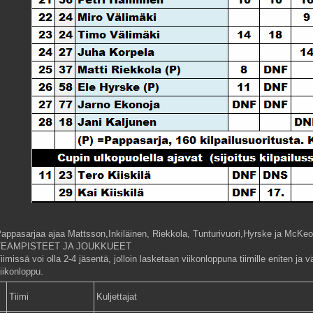
appasarjaa ajaa Mattsson,Inkiläinen, Riekkola, Tunturivuori,Hyrske ja McKe
TEAMPISTEET JA JOUKKUEET
iimissä voi olla 2-4 jäsentä, jolloin lasketaan viikonloppuna tiimille eniten ja vä
iikonloppu.
Tiimi
Kuljettajat