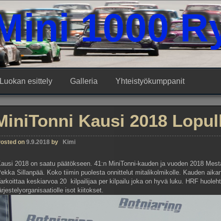
Mini 1000 R
Vain muutaman mutkan tähden
Luokan esittely
Galleria
Yhteistyökumppanit
MiniTonni Kausi 2018 Lopull
osted on
9.9.2018
by
Kimi
ausi 2018 on saatu päätökseen. 41:n MiniTonni-kauden ja vuoden 2018 Mestar
ekka Sillanpää. Koko tiimin puolesta onnittelut mitalikolmikolle. Kauden aikana
arkoittaa keskiarvoa 20 kilpailijaa per kilpailu joka on hyvä luku. HRF huolehti
ärjestelyorganisaatiolle isot kiitokset.