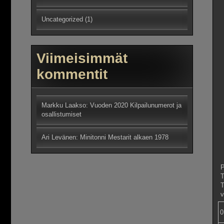
Uncategorized
(1)
Viimeisimmät
kommentit
Markku Laakso
:
Vuoden 2020 Kilpailunumerot ja
osallistumiset
Ari Levänen
:
Minitonni Mestarit alkaen 1978
P
T
v
0