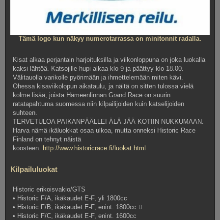
Tämä logo kun näkyy numerotarrassa on minitonnit radalla.
Kisat alkaa perjantain harjoituksilla ja viikonloppuna on joka luokalla
kaksi lähtöä. Katsojille hupi alkaa klo 9 ja päättyy klo 18.00.
Välitauolla varikolle pyörimään ja ihmettelemään miten kävi.
Ohessa kisaviikolopun aikataulu, ja näitä on sitten tulossa vielä
kolme lisää, joista Hämeenlinnan Grand Race on suurin
ratatapahtuma suomessa niin kilpailijoiden kuin katselijoiden
suhteen.
TERVETULOA PAIKANPÄÄLLE! ÄLÄ JÄÄ KOTIIN NUKKUMAAN.
Harva nämä ikäluokkat osaa ulkoa, mutta onneksi Historic Race
Finland on tehnyt näistä
koosteen.
http://www.historicrace.fi/luokat.html
Kilpailuluokat
Historic erikoisvakio/GTS
• Historic F/A, ikäkaudet E-F, yli 1800cc
• Historic F/B, ikäkaudet E-F, enint. 1800cc ￾
• Historic F/C, ikäkaudet E-F, enint. 1600cc