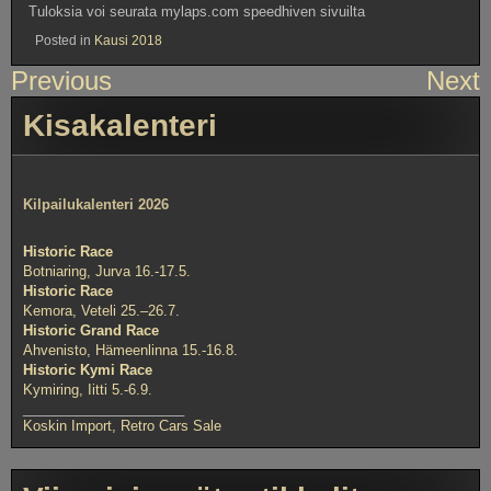
Tuloksia voi seurata mylaps.com speedhiven sivuilta
Posted in
Kausi 2018
Artikkelien
Previous
Next
selaus
Kisakalenteri
Kilpailukalenteri 2026
Historic Race
Botniaring, Jurva 16.-17.5.
Historic Race
Kemora, Veteli 25.–26.7.
Historic Grand Race
Ahvenisto, Hämeenlinna 15.-16.8.
Historic Kymi Race
Kymiring, Iitti 5.-6.9.
_____________________
Koskin Import, Retro Cars Sale