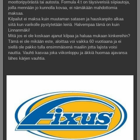
moottoripyörästä tai autosta. Formula 4:t on täysiverisiä siipiautoja,
joilla mennään jo kunnolla kovaa, ei nämäkään mahdottomia
maksaa.
Kilpailut ei maksa kuin muutaman satasen ja hauskanpito alkaa
siitä kun varikolle pystytetään leiriä. Halvempaa tämä on kuin
Linnanmäki!
Mitä jos ei ole koskaan ajanut kilpaa ja haluaa mukaan kinkereihin?
Tämä ei ole mikään este, aloittaa voi vaikka 60 vuotiaana ja ei
siellä ole pakko tulla ensimmäisenä maaliin jotta lajista voisi
nauttia. Vauhti kasvaa joka viikonloppu ja äkkiä huomaa ajavansa
lähes kärjen vauhtia.