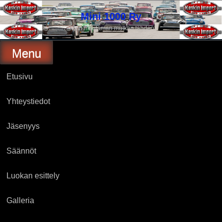
Skip
to
Mini 1000 Ry
content
Vain muutaman mutkan tähden
Menu
Etusivu
Yhteystiedot
Jäsenyys
Säännöt
Luokan esittely
Galleria