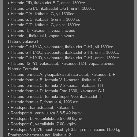
• Historic F/D, ikäkaudet E-F, enint. 1300cc
• Historic E-G1/E, ikäkaudet E-G1, enint. 1000cc
• Historic G/A, ikäkausi G, yli 1600cc
• Historic G/C, ikäkausi G enint. 1600 cc
• Historic G/D, ikäkausi G, enint. 1300cc
• Historic H, ikäkausi H, vaaa tilavuus
• Historic I, ikäkausi I, vapaa tilavuus
Historic vakio/GT
• Historic G-H1/r1A, vakioautot, ikäkaudet G-H1, yli 1600cc
• Historic G-H1/r1C, vakioautot, ikäkaudet G-H1, enint. 1600cc
• Historic G-H1/r1D, vakioautot, ikäkaudet G-H1, enint. 1300cc
• Historic H2-I/r1, vakioautot, ikäkaudet H2-I, vapaa tilavuus
Historic Formulat
• Historic formula A, yksipaikkaiset rata-autot, ikäkaudet E-F
• Historic formula B, formula V 1-kaasari, ikäkausi G
• Historic formula C, formula V 2-kaasari, ikäkausi H-I
• Historic formula D, formula Ford 1600, ikäkaudet G-J
• Historic formula E, formula Super Vee, ikäkaudet H-I
• Historic formula F, formula 4, 1996 asti
• Roadsport-harrasteautot, ikäkausi 1:
• Roadsport A, vertailuluku 3.8-5.49 kg/hv
• Roadsport B, vertailuluku 5.5-6.99 kg/hv
• Roadsport C, vertailuluku 7.00- kg/hv
• Roadsport V8, V8 moottoriset, yli 3.5 l ja minimipaino 1150 kg
Roadsport-harresteautot, ikäkausi 2