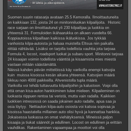
Suomen suurin ratasarja avataan 25.5 Kemoralla. Ilmoittautuneita
on kaikkiaan 132, joista 24 on minitonniluokan kilpailijoita. Historic
race sarjaan on ilmoittautunut yli 230 kilpailijaa ja luokkia on
yhteensä 31. Formuloiden ikähaarukka on alkaen vuodelta 66.
Koppiautoissa kilpaillaan kaikissa ikäluokissa. Jos tykkää
vanhoista kilpa-autoista ja haluaa muistella Eltsua niin paikalla
riittää nähtävää. Lisäksi on tarjolla todellista vauhtia jota tarjoaa
Formula 4, locost, roadsport luokat ja subaru sport. Minitonni tarjoaa
24 kisaajan voimin todellista vääntöä ja kisaamista mies miestä
vastaan mitään säästämättä.
Näissä kahden päivän mittelöissä käy varikolla enempi katsojia
kuin muissa kisoissa kesän aikana yhteensä. Katsojien määrä
liikkuu noin 4000 paikkeilla. Ahvenistolla tupla määrä.
Varikolla voi tehdä tuttavuutta kilpailijoihin ja kalustoon. Voipi olla
että oman kisa-auton hankkiminen tulee mieleen. Kilpaileminen on
luokasta riippuen rentoa tai veristä, mutta vain radalla. Kaikkien
luokkien intressissä on saada jokainen auto radalle, apua saa ja
osia löytyy. Nettiauton kilpa-auto osiosta voi katsoa sopivaa ja
kisoissa haastatella millainen auto olisi hyvä ja kannattaa hankkia.
Jokaisessa luokassa on omat viehätyksensä. Mineissä paljon
kisaajia ja tiukat säännöt ja edullinen. Locost on edullinen ja erittäin
vauhdikas. Rakentaminen vapaampaa ja moottori voi olla