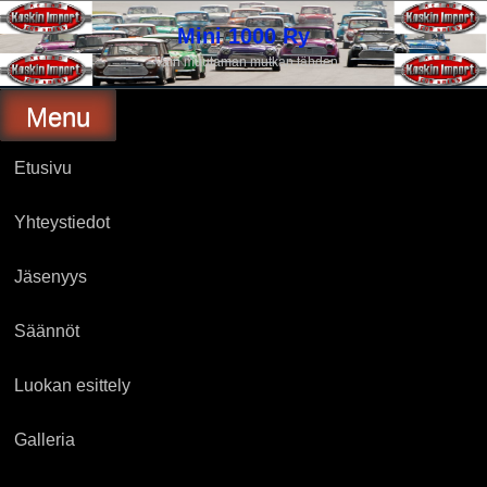
Skip
to
Mini 1000 Ry
content
Vain muutaman mutkan tähden
Menu
Etusivu
Yhteystiedot
Jäsenyys
Säännöt
Luokan esittely
Galleria