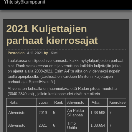
Yhteistyökumppanit
2021 Kuljettajien
parhaat kierrosajat
Posted on
4.11.2021
by
Kimi
Taulukossa on Speedhive kannasta kaikki nykykilpailijoiden parhaat
ajat. Rank sarakkeessa on sija verrattuna kaikkiin kuljettajiin jotka
on ajanut ajalla 2008-2021. Esim A-P:n aika on viidenneksi nopein
tuolla ajanjaksolla. (Exelissä on kaikkien Minitonni kuljettajien
parhaat ajat SpeedHivestä )
Ahveniston kohdalla on huomioitava että Radan pituus muutettu
(3040 2840:ksi) , jolloin keskinopeudet eivät ole oikein.
Rata
vuosi
Rank
Ahvenisto
Aika
Kierroksella
Ari-Pekka
Ahvenisto
2019
5
1:38.598
7
Sillanpää
Timo
Ahvenisto
2021
6
1:38.654
7
Uotila