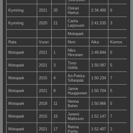
Oskari
Kymiring
2021
20
2:34.400
6
Hartus
Carita
Kymiring
2020
21
2:41.535
3
Larjovuori
Motopark
Rata
Vuosi
Nimi
Aika
Kierros
Niko
Motopark
2021
1
1:49.844
5
Hirvonen
Timo
Motopark
2021
3
1:50.087
5
Uotila
Ari-Pekka
Motopark
2015
4
1:50.234
7
Sillanpää
Janne
Motopark
2021
8
1:50.704
5
Huupponen
Henna
Motopark
2018
11
1:50.966
5
Behm
Jeremi
Motopark
2015
15
1:52.147
7
Mattsson
Reima
Motopark
2021
17
1:52.407
2
Perho