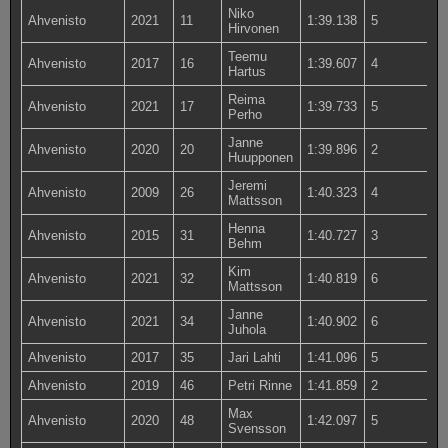
Niko
Ahvenisto
2021
11
1:39.138
5
Hirvonen
Teemu
Ahvenisto
2017
16
1:39.607
4
Hartus
Reima
Ahvenisto
2021
17
1:39.733
5
Perho
Janne
Ahvenisto
2020
20
1:39.896
2
Huupponen
Jeremi
Ahvenisto
2009
26
1:40.323
4
Mattsson
Henna
Ahvenisto
2015
31
1:40.727
3
Behm
Kim
Ahvenisto
2021
32
1:40.819
6
Mattsson
Janne
Ahvenisto
2021
34
1:40.902
6
Juhola
Ahvenisto
2017
35
Jari Lahti
1:41.096
5
Ahvenisto
2019
46
Petri Rinne
1:41.859
2
Max
Ahvenisto
2020
48
1:42.097
5
Svensson