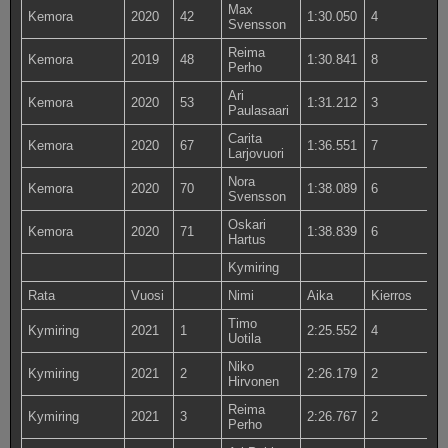
Max
Kemora
2020
42
1:30.050
4
Svensson
Reima
Kemora
2019
48
1:30.841
8
Perho
Ari
Kemora
2020
53
1:31.212
3
Paulasaari
Carita
Kemora
2020
67
1:36.551
7
Larjovuori
Nora
Kemora
2020
70
1:38.089
6
Svensson
Oskari
Kemora
2020
71
1:38.839
6
Hartus
Kymiring
Rata
Vuosi
Nimi
Aika
Kierros
Timo
Kymiring
2021
1
2:25.552
4
Uotila
Niko
Kymiring
2021
2
2:26.179
2
Hirvonen
Reima
Kymiring
2021
3
2:26.767
2
Perho