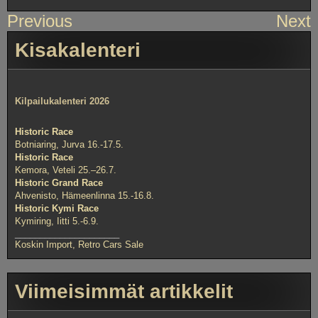
Artikkelien
Previous
Next
selaus
Kisakalenteri
Kilpailukalenteri 2026
Historic Race
Botniaring, Jurva 16.-17.5.
Historic Race
Kemora, Veteli 25.–26.7.
Historic Grand Race
Ahvenisto, Hämeenlinna 15.-16.8.
Historic Kymi Race
Kymiring, Iitti 5.-6.9.
_____________________
Koskin Import, Retro Cars Sale
Viimeisimmät artikkelit