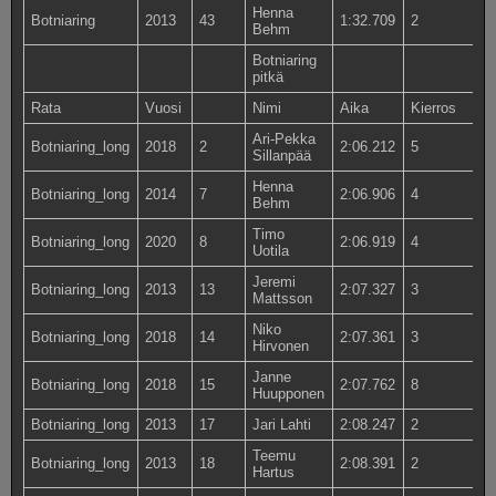
Henna
Botniaring
2013
43
1:32.709
2
Behm
Botniaring
pitkä
Rata
Vuosi
Nimi
Aika
Kierros
Ari-Pekka
Botniaring_long
2018
2
2:06.212
5
Sillanpää
Henna
Botniaring_long
2014
7
2:06.906
4
Behm
Timo
Botniaring_long
2020
8
2:06.919
4
Uotila
Jeremi
Botniaring_long
2013
13
2:07.327
3
Mattsson
Niko
Botniaring_long
2018
14
2:07.361
3
Hirvonen
Janne
Botniaring_long
2018
15
2:07.762
8
Huupponen
Botniaring_long
2013
17
Jari Lahti
2:08.247
2
Teemu
Botniaring_long
2013
18
2:08.391
2
Hartus