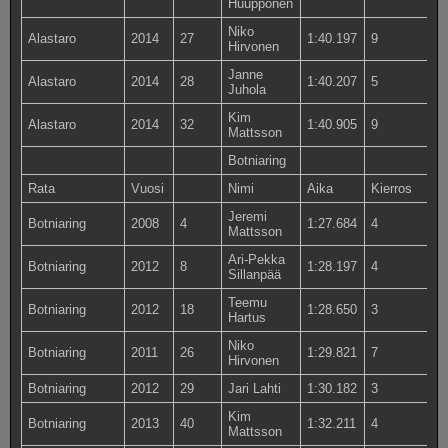
Huupponen
Niko
Alastaro
2014
27
1:40.197
9
Hirvonen
Janne
Alastaro
2014
28
1:40.207
5
Juhola
Kim
Alastaro
2014
32
1:40.905
9
Mattsson
Botniaring
Rata
Vuosi
Nimi
Aika
Kierros
Jeremi
Botniaring
2008
4
1:27.684
4
Mattsson
Ari-Pekka
Botniaring
2012
8
1:28.197
4
Sillanpää
Teemu
Botniaring
2012
18
1:28.650
3
Hartus
Niko
Botniaring
2011
26
1:29.821
7
Hirvonen
Botniaring
2012
29
Jari Lahti
1:30.182
3
Kim
Botniaring
2013
40
1:32.211
4
Mattsson