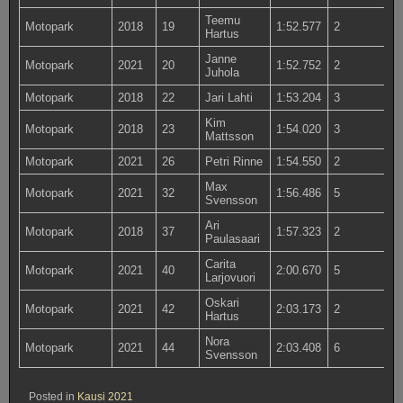
Teemu
Motopark
2018
19
1:52.577
2
Hartus
Janne
Motopark
2021
20
1:52.752
2
Juhola
Motopark
2018
22
Jari Lahti
1:53.204
3
Kim
Motopark
2018
23
1:54.020
3
Mattsson
Motopark
2021
26
Petri Rinne
1:54.550
2
Max
Motopark
2021
32
1:56.486
5
Svensson
Ari
Motopark
2018
37
1:57.323
2
Paulasaari
Carita
Motopark
2021
40
2:00.670
5
Larjovuori
Oskari
Motopark
2021
42
2:03.173
2
Hartus
Nora
Motopark
2021
44
2:03.408
6
Svensson
Posted in
Kausi 2021