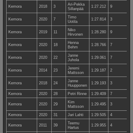
Ari-Pekka
Kemora
2018
3
1:27.212
9
Sillanpää
Timo
Kemora
2020
7
1:27.814
3
Uotila
Niko
Kemora
2019
11
1:28.280
9
Hirvonen
Henna
Kemora
2020
18
1:28.766
7
Behm
Janne
Kemora
2020
22
1:29.061
7
Juhola
Jeremi
Kemora
2014
23
1:29.187
2
Mattsson
Janne
Kemora
2018
24
1:29.193
3
Huupponen
Kemora
2020
28
Petri Rinne
1:29.409
7
Kim
Kemora
2020
29
1:29.495
3
Mattsson
Kemora
2020
31
Jari Lahti
1:29.505
4
Teemu
Kemora
2011
39
1:29.955
4
Hartus