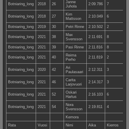
Janne
Botniaring_long
2018
26
2:09.786
7
Juhola
Kim
Botniaring_long
2018
27
2:10.049
6
Mattsson
Botniaring_long
2019
30
Petri Rinne
2:10.502
2
Max
Botniaring_long
2021
38
2:11.691
8
Svensson
Botniaring_long
2021
39
Pasi Rinne
2:11.816
8
Reima
Botniaring_long
2021
40
2:11.819
2
Perho
Ari
Botniaring_long
2020
42
2:12.311
3
Paulasaari
Carita
Botniaring_long
2021
46
2:14.317
3
Larjovuori
Oskari
Botniaring_long
2021
52
2:16.103
6
Hartus
Nora
Botniaring_long
2021
54
2:19.811
4
Svensson
Kemora
Rata
Vuosi
Nimi
Aika
Kierros