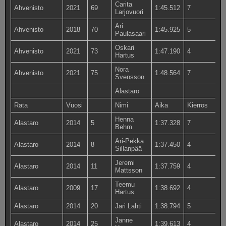
Carita
Ahvenisto
2021
69
1:45.512
7
Larjovuori
Ari
Ahvenisto
2018
70
1:45.925
5
Paulasaari
Oskari
Ahvenisto
2021
73
1:47.190
4
Hartus
Nora
Ahvenisto
2021
75
1:48.564
7
Svensson
Alastaro
Rata
Vuosi
Nimi
Aika
Kierros
Henna
Alastaro
2014
5
1:37.328
7
Behm
Ari-Pekka
Alastaro
2014
8
1:37.450
4
Sillanpää
Jeremi
Alastaro
2014
11
1:37.759
4
Mattsson
Teemu
Alastaro
2009
17
1:38.692
4
Hartus
Alastaro
2014
20
Jari Lahti
1:38.794
5
Janne
Alastaro
2014
25
1:39.613
4