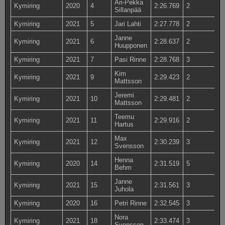
Ari-Pekka
Kymiring
2020
4
2:26.769
2
Sillanpää
Kymiring
2021
5
Jari Lahti
2:27.778
2
Janne
Kymiring
2021
6
2:28.637
2
Huupponen
Kymiring
2021
7
Pasi Rinne
2:28.768
3
Kim
Kymiring
2021
9
2:29.423
2
Mattsson
Jeremi
Kymiring
2021
10
2:29.481
2
Mattsson
Teemu
Kymiring
2021
11
2:29.916
2
Hartus
Max
Kymiring
2021
12
2:30.239
3
Svensson
Henna
Kymiring
2020
14
2:31.519
5
Behm
Janne
Kymiring
2021
15
2:31.561
3
Juhola
Kymiring
2020
16
Petri Rinne
2:32.545
3
Nora
Kymiring
2021
18
2:33.474
3
Svensson