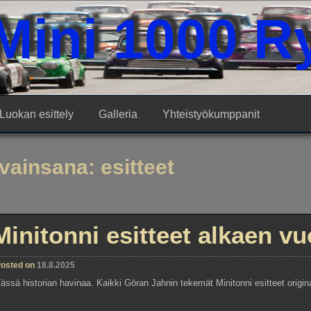
Mini 1000 R
Vain muutaman mutkan tähden
Luokan esittely
Galleria
Yhteistyökumppanit
vainsana:
esitteet
Minitonni esitteet alkaen v
osted on
18.8.2025
ässä historian havinaa. Kaikki Göran Jahnin tekemät Minitonni esitteet origi