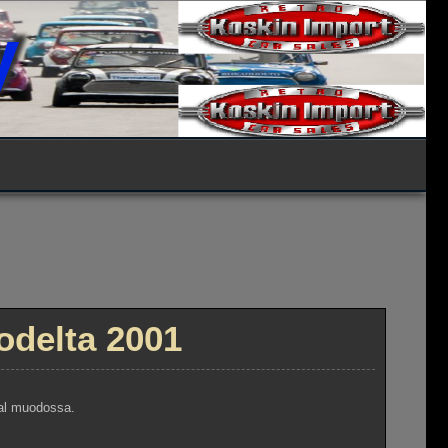
y
uodelta 2001
nal muodossa.