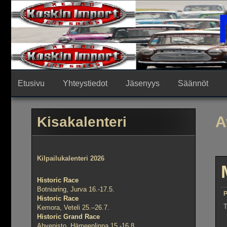
Skip
to
content
Etusivu
Yhteystiedot
Jäsenyys
Säännöt
A
Kisakalenteri
Kilpailukalenteri 2026
Historic Race
Botniaring, Jurva 16.-17.5.
P
Historic Race
T
Kemora, Veteli 25.–26.7.
Historic Grand Race
Ahvenisto, Hämeenlinna 15.-16.8.